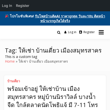
Log In
Register
โปรโมชันพิเศษ!
รับโพสบ้านติดAI ราคาถูกสุด วันละ10บ ติดหน้า
หน้าแรกกูเกิลได้จริง
Skip
to
Log in
Register
รับโพสต์เว็บบอร์ด ติดAI ตลาดซื้อขาย ฟรีประกาศ ติดgooglesหน้า1ฟรี
content
รับโพสต์เว็บ ติดAI ตลาดซื้อขาย SEO ติด
โฆษณาสินค้า บ้านและที่ดิน รถยนต์ของมือสอง ซื้อขายให้เช่า บริการ
หน้าแรกกูเกิล ฟรีประกาศขายบ้านที่ดิน
Tag:
ให้เช่า บ้านเดี่ยว เมืองสมุทรสาคร
This is a custom tag
อสังหา ของมือสอง รถยนต์ สินค้าและ
Home
ให้เช่า บ้านเดี่ยว เมืองสมุทรสาคร
บริการ
บ้านเดี่ยว
พร้อมเข้าอยู่ ให้เช่าบ้าน เมือง
สมุทรสาคร หมู่บ้านนิราวิลล์ บางน้ำ
จืด ใกล้ตลาดนัดโพธิแจ้ มี 7-11 โทร