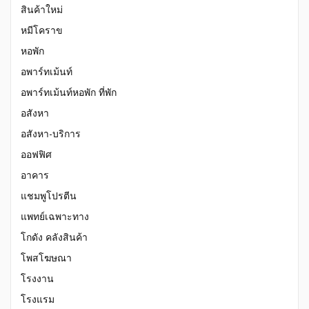
สินค้าใหม่
หมีโคราข
หอพัก
อพาร์ทเม้นท์
อพาร์ทเม้นท์หอพัก ที่พัก
อสังหา
อสังหา-บริการ
ออฟฟิศ
อาคาร
แชมพูโปรตีน
แพทย์เฉพาะทาง
โกดัง คลังสินค้า
โพสโฆษณา
โรงงาน
โรงแรม