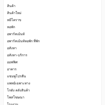
สินค้า
สินค้าใหม่
หมีโคราข
หอพัก
อพาร์ทเม้นท์
อพาร์ทเม้นท์หอพัก ที่พัก
อสังหา
อสังหา-บริการ
ออฟฟิศ
อาคาร
แชมพูโปรตีน
แพทย์เฉพาะทาง
โกดัง คลังสินค้า
โพสโฆษณา
โรงงาน