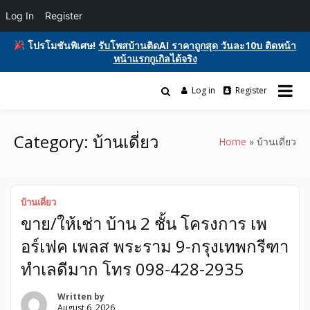
Log In
Register
โปรโมชันพิเศษ!
รับโพสบ้านติดAI ราคาถูกสุด วันละ10บ ติดหน้า
หน้าแรกกูเกิลได้จริง
Skip
to
Log in
Register
รับโพสต์เว็บบอร์ด ติดAI ตลาดซื้อขาย ฟรีประกาศ ติดgooglesหน้า1ฟรี
content
รับโพสต์เว็บ ติดAI ตลาดซื้อขาย SEO ติด
โฆษณาสินค้า บ้านและที่ดิน รถยนต์ของมือสอง ซื้อขายให้เช่า บริการ
หน้าแรกกูเกิล ฟรีประกาศขายบ้านที่ดิน
Category:
บ้านเดี่ยว
Home
บ้านเดี่ยว
อสังหา ของมือสอง รถยนต์ สินค้าและ
บริการ
บ้านเดี่ยว
ขาย/ให้เช่า บ้าน 2 ชั้น โครงการ เพ
อร์เฟค เพลส พระราม 9-กรุงเทพกรีฑา
ทำเลดีมาก โทร 098-428-2935
Written by
August 6, 2026