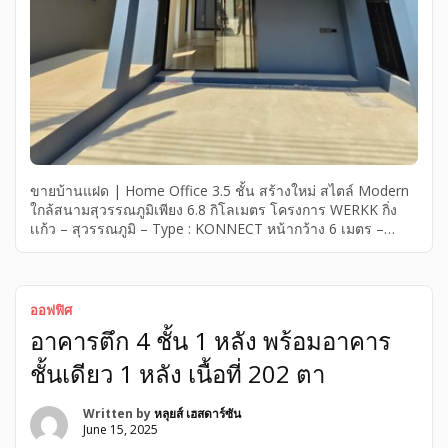
ขายบ้านแฝด | Home Office 3.5 ชั้น สร้างใหม่ สไตล์ Modern
ใกล้สนามสุวรรณภูมิเพียง 6.8 กิโลเมตร โครงการ WERKK กิ่ง
เเก้ว – สุวรรณภูมิ – Type : KONNECT หน้ากว้าง 6 เมตร –
ขนาด 35.2 ตร.วา. พื้นที่ใช้สอย 246 ตร.ม. – มี 4 ชั้น แบ่งโซน
ทำงานและพักผ่อน – มีห้องน้ำทั้งหมด 3 ห้อง – ค่าส่วนกลาง 40
บาท/ตารางวา – ระบบ CCTV, Key Card Access, รปภ 24 hr. –
ถนนหลักกว้าง […]
ออฟฟิศ
อาคารตึก 4 ชั้น 1 หลัง พร้อมอาคาร
ชั้นเดียว 1 หลัง เนื้อที่ 202 ตา
Written by
หลุยส์ เฮสดาร์ซัน
June 15, 2025