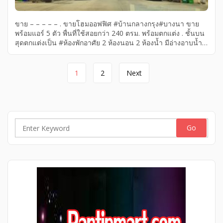
ขาย – – – – – . ขายโฮมออฟฟิศ #บ้านกลางกรุง#บางนา ขาย
พร้อมแอร์ 5 ตัว พื่นที่ใช้สอยกว่า 240 ตรม. พร้อมตกแต่ง . ชั้นบน
สุดตกแต่งเป็น #ห้องพักอาศัย 2 ห้องนอน 2 ห้องน้ำ มีอ่างอาบน้ำ
#ราคาดี#ทำเลดีมากกก#ใกล้เมกะบางนา#ท่าเรือ#สะดวกในการ
ไป#มอร์เตอร์เวย์ และ #สนามบิน#btsบางนา 37.5 ตรว 4 ชั้น
Page
พื้นที่ใช้สอย 240 ตรม ซอย 8 . ราคา 15.5 ล้าน ค่ะ เช่า 55000
1
2
Next
บาท ติดต่อ line/call 0619419639 . สถานที่สำคัญใกล้เคียง
navigation
รถไฟฟ้าสายสีเหลือง ศรีเอี่ยม Central Bangna Bitec Bangna
Mega […]
Search
for: