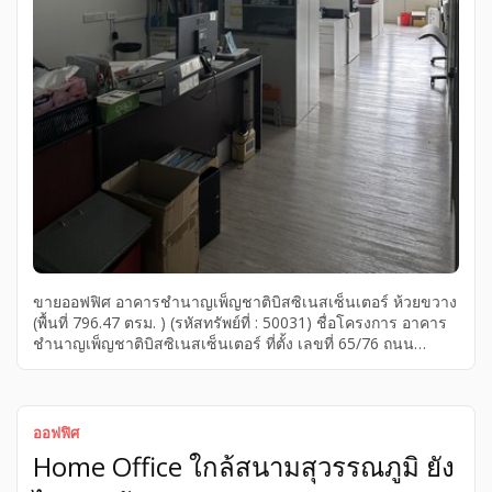
ขายออฟฟิศ อาคารชำนาญเพ็ญชาติบิสซิเนสเซ็นเตอร์ ห้วยขวาง
(พื้นที่ 796.47 ตรม. ) (รหัสทรัพย์ที่ : 50031) ชื่อโครงการ อาคาร
ชำนาญเพ็ญชาติบิสซิเนสเซ็นเตอร์ ที่ตั้ง เลขที่ 65/76 ถนน
พระราม9 แขวงห้วยขวาง เขตห้วยขวาง จังหวัดกรุงเทพ ราย
ละเอียด อยู่ชั้นที่ 8 ( มีทั้งหมด 30 ชั้น ) จำนวน 1 ห้องน้ำ พื้นที่
ใช้สอย 796.47 ตารางเมตร ระเบียงหันทิศ จุดเด่น ทำเลดีติดถนน
พระรามเก้า ใกล้mrt พระราม9 ใกล้เซ็นทรัลพระราม9 เครื่องใช้
ออฟฟิศ
ไฟฟ้า แอร์ 6 เครื่อง สิ่งอำนวยความสะดวกภายในโครงการ –
Home Office ใกล้สนามสุวรรณภูมิ ยัง
นิติบุคคล – เจ้าหน้าที่รักษาความปลอดภัย – แม่บ้าน สถานที่ใกล้
เคียง – mrt พระราม 9 […]