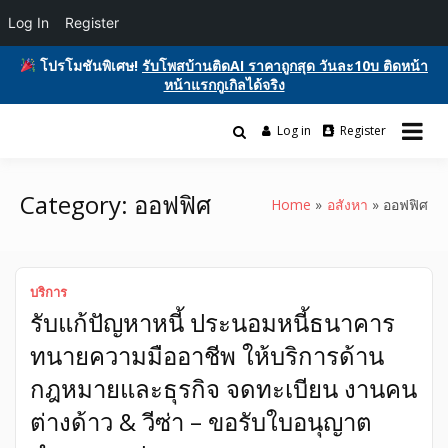
Log In
Register
โปรโมชันพิเศษ!
รับโพสบ้านติดAI ราคาถูกสุด วันละ10บ ติดหน้า
หน้าแรกกูเกิลได้จริง
Skip
to
Log in
Register
รับโพสต์เว็บบอร์ด ติดAI ตลาดซื้อขาย ฟรีประกาศ ติดgooglesหน้า1ฟรี
content
รับโพสต์เว็บ ติดAI ตลาดซื้อขาย SEO ติด
โฆษณาสินค้า บ้านและที่ดิน รถยนต์ของมือสอง ซื้อขายให้เช่า บริการ
หน้าแรกกูเกิล ฟรีประกาศขายบ้านที่ดิน
Category:
ออฟฟิศ
Home
อสังหา
ออฟฟิศ
อสังหา ของมือสอง รถยนต์ สินค้าและ
บริการ
บริการ
รับแก้ปัญหาหนี้ ประนอมหนี้ธนาคาร
ทนายความมืออาชีพ ให้บริการด้าน
กฎหมายและธุรกิจ จดทะเบียน งานคน
ต่างด้าว & วีซ่า – ขอรับใบอนุญาต