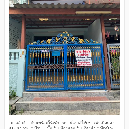
. มาแล้วจ้า!! บ้านพร้อมให้เช่า . ทาวน์เฮาส์ให้เช่า เช่าเดือนละ
8,000 บาท . * บ้าน 3 ชั้น * 3 ห้องนอน * 3 ห้องน้ำ * ห้องโถง