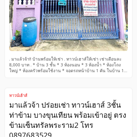
. มาแล้วจ้า!! บ้านพร้อมให้เช่า . ทาวน์เฮาส์ให้เช่า เช่าเดือนละ
8,000 บาท . * บ้าน 3 ชั้น * 3 ห้องนอน * 3 ห้องน้ำ * ห้องโถง
ใหญ่ * ห้องครัวพร้อมใช้งาน * จอดรถหน้าบ้าน 1 คัน ในบ้าน 1
คัน * ระเบียงรับลม 3 * ปั้มน้ำ . อยู่ตรงข้าม เซ็นทรัลพระราม 2
ซอยท่าข้าม ตรงมาเข้าท่าข้าม 7 อยู่ในซอยอนามัยงามเจริญ 19
หมู่บ้านสินทวีแกรนด์วิลเลจ . สนใจติดต่อที่ โทร 089-768-3529
หรือ 081-821-8151 . […]
ทาวน์เฮ้าส์
มาแล้วจ้า ปร่อยเช่า ทาวน์เฮาส์ 3ชั้น
ท่าข้าม บางขุนเทียน พร้อมเข้าอยู่ ตรง
ข้ามเซ็นทรัลพระราม2 โทร
0897683529