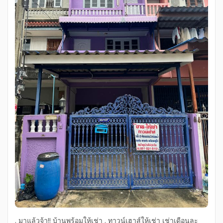
. มาแล้วจ้า!! บ้านพร้อมให้เช่า . ทาวน์เฮาส์ให้เช่า เช่าเดือนละ