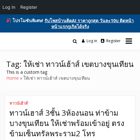
Log In
Register
โปรโมชันพิเศษ!
รับโพสบ้านติดAI ราคาถูกสุด วันละ10บ ติดหน้า
หน้าแรกกูเกิลได้จริง
Skip
to
Log in
Register
รับโพสต์เว็บบอร์ด ติดAI ตลาดซื้อขาย ฟรีประกาศ ติดgooglesหน้า1ฟรี
content
รับโพสต์เว็บ ติดAI ตลาดซื้อขาย SEO ติด
โฆษณาสินค้า บ้านและที่ดิน รถยนต์ของมือสอง ซื้อขายให้เช่า บริการ
หน้าแรกกูเกิล ฟรีประกาศขายบ้านที่ดิน
Tag:
ให้เช่า ทาวน์เฮ้าส์ เขตบางขุนเทียน
This is a custom tag
อสังหา ของมือสอง รถยนต์ สินค้าและ
Home
ให้เช่า ทาวน์เฮ้าส์ เขตบางขุนเทียน
บริการ
ทาวน์เฮ้าส์
ทาวน์เฮาส์ 3ชั้น 3ห้องนอน ท่าข้าม
บางขุนเทียน ให้เช่าพร้อมเข้าอยู่ ตรง
ข้ามเซ็นทรัลพระราม2 โทร