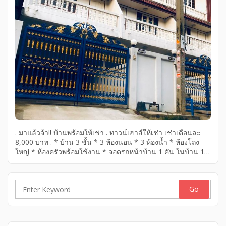
. มาแล้วจ้า!! บ้านพร้อมให้เช่า . ทาวน์เฮาส์ให้เช่า เช่าเดือนละ
8,000 บาท . * บ้าน 3 ชั้น * 3 ห้องนอน * 3 ห้องน้ำ * ห้องโถง
ใหญ่ * ห้องครัวพร้อมใช้งาน * จอดรถหน้าบ้าน 1 คัน ในบ้าน 1
คัน * ระเบียงรับลม 3 * ปั้มน้ำ . อยู่ตรงข้าม เซ็นทรัลพระราม 2
ซอยท่าข้าม ตรงมาเข้าท่าข้าม 7 อยู่ในซอยอนามัยงามเจริญ 19
หมู่บ้านสินทวีแกรนด์วิลเลจ . สนใจติดต่อที่ โทร 089-768-3529
หรือ 081-821-8151 . […]
Search
for: