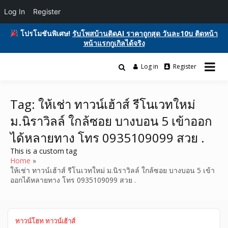
Log In
Register
โปรโมชันพิเศษ!
รับโพสบ้านติดAI ราคาถูกสุด วันละ10บ ติดหน้า
หน้าแรกกูเกิลได้จริง
Skip
to
Log in
Register
รับโพสต์เว็บบอร์ด ติดAI ตลาดซื้อขาย ฟรีประกาศ ติดgooglesหน้า1ฟรี
content
รับโพสต์เว็บ ติดAI ตลาดซื้อขาย SEO ติด
โฆษณาสินค้า บ้านและที่ดิน รถยนต์ของมือสอง ซื้อขายให้เช่า บริการ
หน้าแรกกูเกิล ฟรีประกาศขายบ้านที่ดิน
Tag:
ให้เช่า ทาวน์เฮ้าส์ รีโนเวทใหม่
ม.นิราวิลล์ ใกล้ซอย บางบอน 5 เข้าออก
อสังหา ของมือสอง รถยนต์ สินค้าและ
ได้หลายทาง โทร 0935109099 สวย .
บริการ
This is a custom tag
Home
ให้เช่า ทาวน์เฮ้าส์ รีโนเวทใหม่ ม.นิราวิลล์ ใกล้ซอย บางบอน 5 เข้า
ออกได้หลายทาง โทร 0935109099 สวย .
ทาวน์โฮท ทาวน์เฮ้าส์