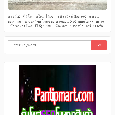
ทาวน์เฮ้าส์ รีโนเวทใหม่ ให้เช่า ม.นิราวิลล์ ฝั่งตรงข้าม สวน
อุตสาหกรรม จงสถิตย์ ใกล้ซอย บางบอน 5 เข้าออกได้หลายทาง
(เข้าซอยวัดโพธิ์แจ้ได้) 1 ชั้น 3 ห้องนอน 1 ห้องน้ำ แอร์ 2 เครื่อง
เดินทางสะดวก * ใกล้ตลาดนัดโพธิแจ้ * มี 7-11 หน้าหมู่บ้าน
ไปรษณีย์ พร้อมเข้าอยู่ทันที สถานที่ใกล้เคียง -สวนจงสถิตย์
-ตลาดคุณนาย -วัดหนองแขม -ตลาดทะเลไทย -ตลาดสดมหาชัย
เมืองใหม่ -เซ็นทรัลพลาซา มหาชัย -โรงพยาบาลเอกชัย -โรง
Search
พยาบาลหลวงพ่อทวีศักดิ์ ชุตินฺธโร อุทิศ -โรงเรียนศึกษานารี 2
for:
สนามกอล์ฟเอกชัย-บางบอน มีวินมอเตอร์ไซต์ และรถประจำทาง
2 แถวผ่านหน้าโครงการ ทำเลโครงการหมู่บ้านติดถนน
เลียบคลองสี่วาตากล่อม เชื่อมต่อถนนถนนเอกชัย-โพธิ์แจ้ เอกชัย-
บางบอน ถนนสมุทรสาคร ให้เช่า 6,500 […]