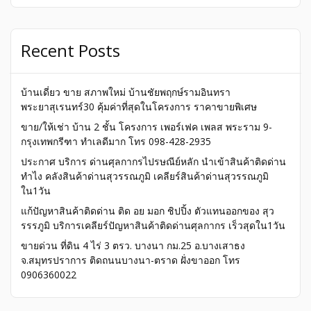
Recent Posts
บ้านเดี่ยว ขาย สภาพใหม่ บ้านชัยพฤกษ์รามอินทรา
พระยาสุเรนทร์30 คุ้มค่าที่สุดในโครงการ ราคาขายพิเศษ
ขาย/ให้เช่า บ้าน 2 ชั้น โครงการ เพอร์เฟค เพลส พระราม 9-
กรุงเทพกรีฑา ทำเลดีมาก โทร 098-428-2935
ประกาศ บริการ ด่านศุลกากรไปรษณีย์หลัก นำเข้าสินค้าติดด่าน
ทำไง คลังสินค้าด่านสุวรรณภูมิ เคลียร์สินค้าด่านสุวรรณภูมิ
ใน1วัน
แก้ปัญหาสินค้าติดด่าน ติด อย มอก ชิปปิ้ง ตัวแทนออกของ สุว
รรรภูมิ บริการเคลียร์ปัญหาสินค้าติดด่านศุลกากร เร็วสุดใน1วัน
ขายด่วน ที่ดิน 4 ไร่ 3 ตรว. บางนา กม.25 อ.บางเสาธง
จ.สมุทรปราการ ติดถนนบางนา-ตราด ฝั่งขาออก โทร
0906360022