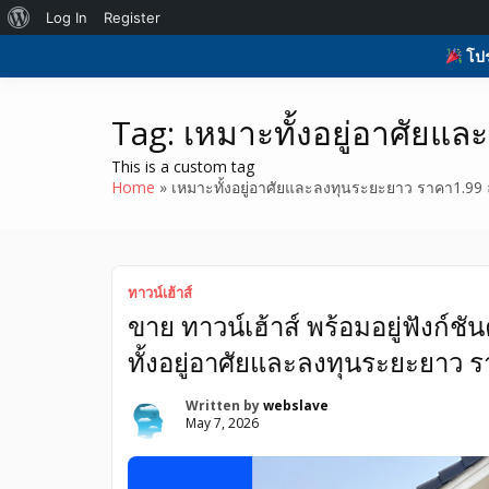
Skip
About
Log In
Register
to
H
รับโพสต์เว็บบอร์ด ติดAI ตลาดซื้อขาย ฟรีประกาศ ติดgoo
รับโพสต์เว็บ ติดAI 
content
WordPress
โปร
ที่ดิน อสังหา ของมือ
Tag:
เหมาะทั้งอยู่อาศัยแ
This is a custom tag
Home
เหมาะทั้งอยู่อาศัยและลงทุนระยะยาว ราคา1.99 
ทาวน์เฮ้าส์
ขาย ทาวน์เฮ้าส์ พร้อมอยู่ฟังก์ชั
ทั้งอยู่อาศัยและลงทุนระยะยาว 
Written by
webslave
May 7, 2026