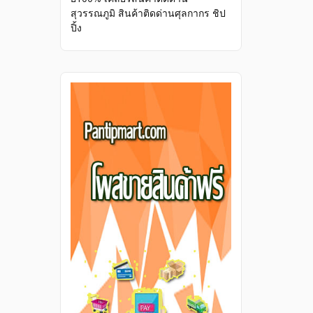
สุวรรณภูมิ สินค้าติดด่านศุลกากร ชิป
ปิ้ง