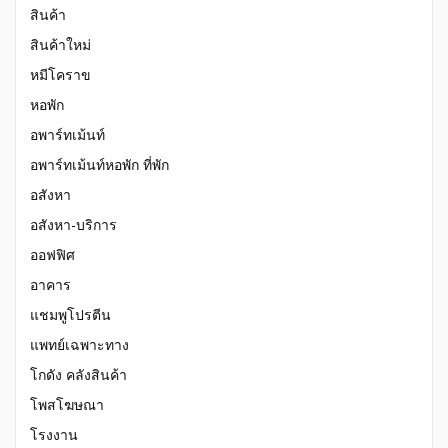
สินค้า
สินค้าใหม่
หมีโคราข
หอพัก
อพาร์ทเม้นท์
อพาร์ทเม้นท์หอพัก ที่พัก
อสังหา
อสังหา-บริการ
ออฟฟิศ
อาคาร
แชมพูโปรตีน
แพทย์เฉพาะทาง
โกดัง คลังสินค้า
โพสโฆษณา
โรงงาน