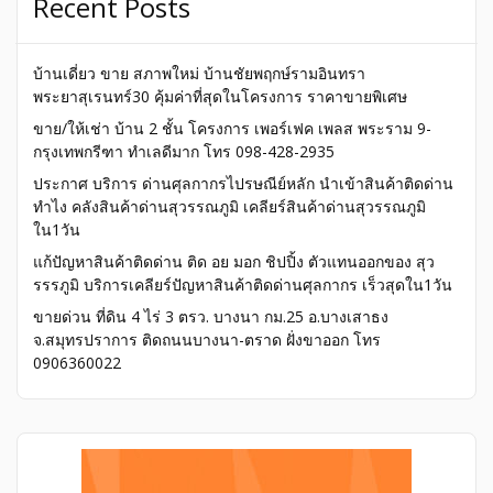
Recent Posts
บ้านเดี่ยว ขาย สภาพใหม่ บ้านชัยพฤกษ์รามอินทรา
พระยาสุเรนทร์30 คุ้มค่าที่สุดในโครงการ ราคาขายพิเศษ
ขาย/ให้เช่า บ้าน 2 ชั้น โครงการ เพอร์เฟค เพลส พระราม 9-
กรุงเทพกรีฑา ทำเลดีมาก โทร 098-428-2935
ประกาศ บริการ ด่านศุลกากรไปรษณีย์หลัก นำเข้าสินค้าติดด่าน
ทำไง คลังสินค้าด่านสุวรรณภูมิ เคลียร์สินค้าด่านสุวรรณภูมิ
ใน1วัน
แก้ปัญหาสินค้าติดด่าน ติด อย มอก ชิปปิ้ง ตัวแทนออกของ สุว
รรรภูมิ บริการเคลียร์ปัญหาสินค้าติดด่านศุลกากร เร็วสุดใน1วัน
ขายด่วน ที่ดิน 4 ไร่ 3 ตรว. บางนา กม.25 อ.บางเสาธง
จ.สมุทรปราการ ติดถนนบางนา-ตราด ฝั่งขาออก โทร
0906360022