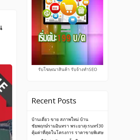
 แปลง
ิน
ูง
น
่สุด
รับโฆษณาสินค้า รับจ้างทำSEO
Recent Posts
บ้านเดี่ยว ขาย สภาพใหม่ บ้าน
ชัยพฤกษ์รามอินทรา พระยาสุเรนทร์30
คุ้มค่าที่สุดในโครงการ ราคาขายพิเศษ