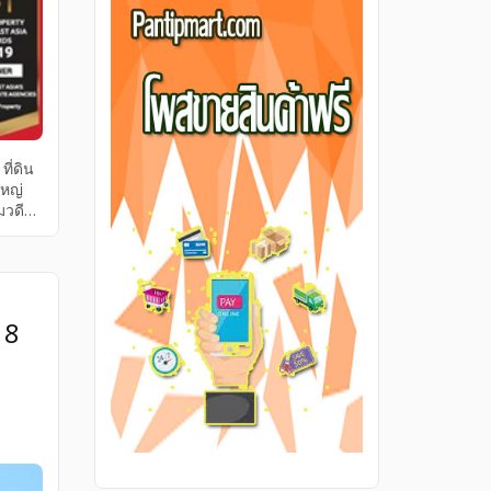
ี่ดิน
ใหญ่
มวดี
]
 8