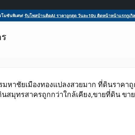
ome
ลงประกาศฟรี
รับโพสต์โฆษณาสินค้า
Register
Activity
glesหน้า1ฟรีโฆษณาสินค้า บ้านและที่ดิน รถยนต์ของมือสอง ซื้อขายให้เช่า
ตลาดซื้อขาย SEO ติดหน้าแร
โมชันพิเศษ!
รับโพสบ้านติดAI ราคาถูกสุด วันละ10บ ติดหน้าหน้าแรกกูเกิล
สอง รถยนต์ สินค้าและบริกา
คร
สรรมหาชัยเมืองทองแปลงสวยมาก ที่ดินราคาถู
ินสมุทรสาครถูกกว่าใกล้เคียง,ขายที่ดิน ขาย