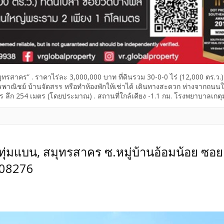
ทรสาคร” . ราคาไร่ละ 3,000,000 บาท ที่ดินรวม 30-0-0 ไร่ (12,000 ตร.ว.) ท
พาณิชย์ บ้านจัดสรร หรือทำห้องพักให้เช่าได้ เดินทางสะดวก ห่างจากถนน
 ลึก 254 เมตร (โดยประมาณ) . สถานที่ใกล้เคียง -1.1 กม. โรงพยาบาลเกตุ
นีรถไฟบางโทรัด -3.1 กม. พอร์โต้ โก ท่าจีน -7.5 กม. ดูโฮม สาขามหาชัย […
ะทุ่มแบน, สมุทรสาคร ซ.หมู่บ้านอ้อมน้อย ซอย
308276