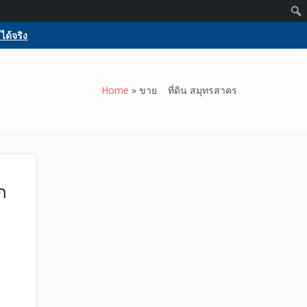
Members
Activate
Log in
Register
 บริการ
กกูเกิล ฟรีประกาศขายบ้าน
ได้จริง
ร
Home
ขาย ที่ดิน สมุทรสาคร
ก