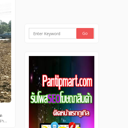
Search
for:
าด
ว่า
ิน