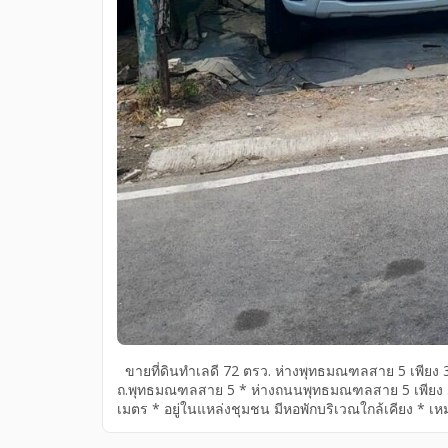
ขายที่ดินทำเลดี 72 ตรว. ห่างพุทธมณฑลสาย 5 เพียง 
ถ.พุทธมณฑลสาย 5 * ห่างถนนพุทธมณฑลสาย 5 เพียง
เมตร * อยู่ในแหล่งชุมชน มีหอพักบริเวณใกล้เคียง * เห
เป็นที่จอดรถ * อยู่ ตำบลอ้อมน้อย อำเภอกระทุ่มแบน
ธรรมเนียมในการโอนคนละครึ่ง สนใจติดต่อคุณธี (เจ้