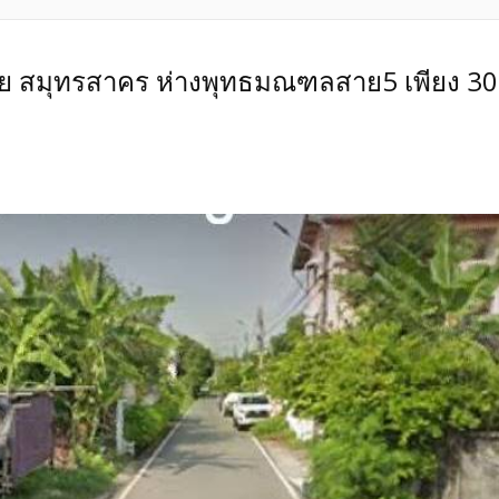
น้อย สมุทรสาคร ห่างพุทธมณฑลสาย5 เพียง 3