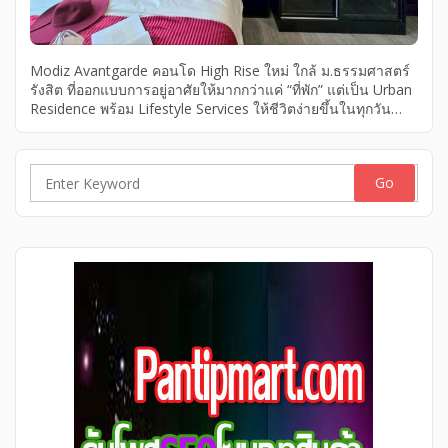
Modiz Avantgarde คอนโด High Rise ใหม่ ใกล้ ม.ธรรมศาสตร์
รังสิต ที่ออกแบบการอยู่อาศัยให้มากกว่าแค่ “ที่พัก” แต่เป็น Urban
Residence พร้อม Lifestyle Services ให้ชีวิตง่ายขึ้นในทุกวัน
พื้นที่ที่รังสรรค์ด้วยงานดีไซน์ระดับ Hi-End เริ่ม 1.99 ลบ.*
Housekeeping Service บริการทำความสะอาด Smart Delivery
Robot รับของถึงหน้าห้อง AC Maintenance บริการดูแลเครื่อง
ปรับอากาศ Modiz Avantgarde คอนโดใหม่ ม.ธรรมศาสตร์
Search
รังสิต​ ส่วนกลาง 3 ชั้น ยกระดับชีวิตให้เหนือกว่าใคร พร้อม
for:
ศักยภาพการลงทุน YIELD สูงสุด 6%* ปลอดภัย เป็นส่วนตัวในทุก
มิติ ลงทะเบียนรับส่วนลดและสิทธิพิเศษอีกมากมาทาง Inbox
เพจ สอบถามรายละเอียดเพิ่มเติมหรือนัดหมายเข้าชมโครงการ
จริง […]