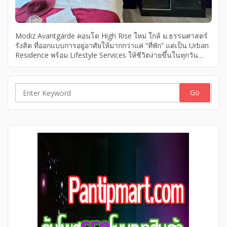
Modiz Avantgarde คอนโด High Rise ใหม่ ใกล้ ม.ธรรมศาสตร์
รังสิต ที่ออกแบบการอยู่อาศัยให้มากกว่าแค่ “ที่พัก” แต่เป็น Urban
Residence พร้อม Lifestyle Services ให้ชีวิตง่ายขึ้นในทุกวัน
พื้นที่ที่รังสรรค์ด้วยงานดีไซน์ระดับ Hi-End เริ่ม 1.99 ลบ.*
Housekeeping Service บริการทำความสะอาด Smart Delivery
Robot รับของถึงหน้าห้อง AC Maintenance บริการดูแลเครื่อง
ปรับอากาศ Modiz Avantgarde คอนโดใหม่ ม.ธรรมศาสตร์
Search
รังสิต​ ส่วนกลาง 3 ชั้น ยกระดับชีวิตให้เหนือกว่าใคร พร้อม
for:
ศักยภาพการลงทุน YIELD สูงสุด 6%* ปลอดภัย เป็นส่วนตัวในทุก
มิติ ลงทะเบียนรับส่วนลดและสิทธิพิเศษอีกมากมาทาง Inbox
เพจ สอบถามรายละเอียดเพิ่มเติมหรือนัดหมายเข้าชมโครงการ
จริง […]