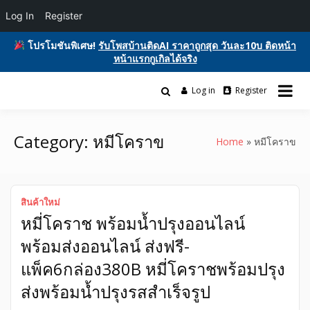
Log In
Register
โปรโมชันพิเศษ!
รับโพสบ้านติดAI ราคาถูกสุด วันละ10บ ติดหน้า
หน้าแรกกูเกิลได้จริง
Skip
to
Log in
Register
รับโพสต์เว็บบอร์ด ติดAI ตลาดซื้อขาย ฟรีประกาศ ติดgooglesหน้า1ฟรี
content
รับโพสต์เว็บ ติดAI ตลาดซื้อขาย SEO ติด
โฆษณาสินค้า บ้านและที่ดิน รถยนต์ของมือสอง ซื้อขายให้เช่า บริการ
หน้าแรกกูเกิล ฟรีประกาศขายบ้านที่ดิน
Category:
หมีโคราข
Home
หมีโคราข
อสังหา ของมือสอง รถยนต์ สินค้าและ
บริการ
สินค้าใหม่
หมี่โคราช พร้อมน้ำปรุงออนไลน์
พร้อมส่งออนไลน์ ส่งฟรี-
แพ็ค6กล่อง380B หมี่โคราชพร้อมปรุง
ส่งพร้อมน้ำปรุงรสสำเร็จรูป