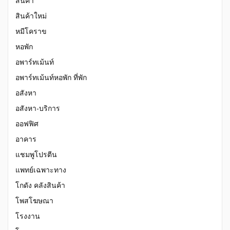
สินค้า
สินค้าใหม่
หมีโคราข
หอพัก
อพาร์ทเม้นท์
อพาร์ทเม้นท์หอพัก ที่พัก
อสังหา
อสังหา-บริการ
ออฟฟิศ
อาคาร
แชมพูโปรตีน
แพทย์เฉพาะทาง
โกดัง คลังสินค้า
โพสโฆษณา
โรงงาน