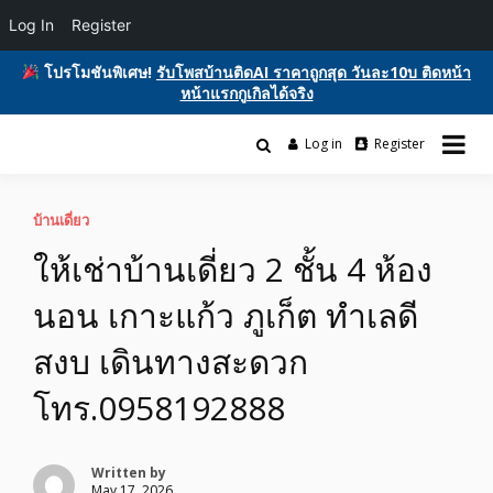
Log In
Register
โปรโมชันพิเศษ!
รับโพสบ้านติดAI ราคาถูกสุด วันละ10บ ติดหน้า
หน้าแรกกูเกิลได้จริง
Skip
to
Log in
Register
รับโพสต์เว็บบอร์ด ติดAI ตลาดซื้อขาย ฟรีประกาศ ติดgooglesหน้า1ฟรี
content
รับโพสต์เว็บ ติดAI ตลาดซื้อขาย SEO ติด
โฆษณาสินค้า บ้านและที่ดิน รถยนต์ของมือสอง ซื้อขายให้เช่า บริการ
หน้าแรกกูเกิล ฟรีประกาศขายบ้านที่ดิน
บ้านเดี่ยว
ให้เช่าบ้านเดี่ยว 2 ชั้น 4 ห้อง
อสังหา ของมือสอง รถยนต์ สินค้าและ
นอน เกาะแก้ว ภูเก็ต ทำเลดี
บริการ
สงบ เดินทางสะดวก
โทร.0958192888
Written by
May 17, 2026