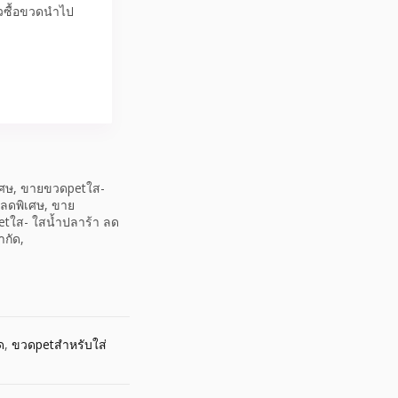
้วซื้อขวดนำไป
เศษ, ขายขวดpetใส-
าลดพิเศษ, ขาย
etใส- ใสน้ำปลาร้า ลด
กัด,
ด
,
ขวดpetสำหรับใส่