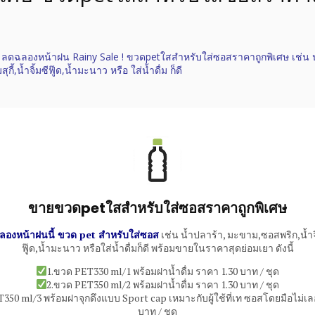
ลดฉลองหน้าฝน Rainy Sale ! ขวดpetใสสำหรับใส่ซอสราคาถูกพิเศษ เช่น น
ี้,น้ำจิ้มซีฟู๊ด,น้ำมะนาว หรือ ใส่น้ำดื่ม ก็ดี
ขายขวดpetใสสำหรับใส่ซอสราคาถูกพิเศษ
องหน้าฝนนี้ ขวด pet สำหรับใส่ซอส
เช่น น้ำปลาร้า, มะขาม,ซอสพริก,น้ำจิ้มส
ฟู๊ด,น้ำมะนาว หรือใส่น้ำดื่มก็ดี พร้อมขายในราคาสุดย่อมเยา ดังนี้
1.ขวด PET330 ml/1 พร้อมฝาน้ำดื่ม ราคา 1.30 บาท / ชุด
2.ขวด PET350 ml/2 พร้อมฝาน้ำดื่ม ราคา 1.30 บาท / ชุด
350 ml/3 พร้อมฝาจุกดึงแบบ Sport cap เหมาะกับผู้ใช้ที่เท ซอสโดยมือไม่เล
บาท / ชุด