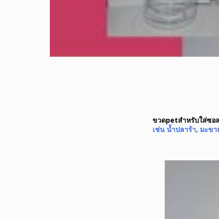
ขวดpetสำหรับใส่ซอส
เช่น น้ำปลาร้า, มะขาม,ซ