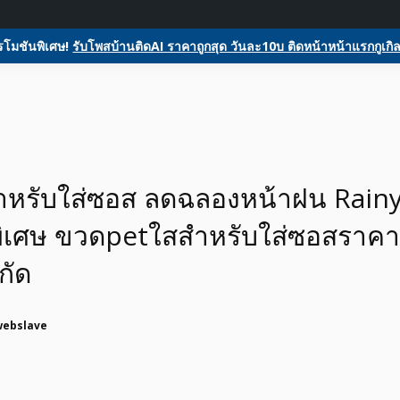
ome
ลงประกาศฟรี
รับโพสต์โฆษณาสินค้า
Register
Activity
glesหน้า1ฟรีโฆษณาสินค้า บ้านและที่ดิน รถยนต์ของมือสอง ซื้อขายให้เช่า
ตลาดซื้อขาย SEO ติดหน้าแร
โมชันพิเศษ!
รับโพสบ้านติดAI ราคาถูกสุด วันละ10บ ติดหน้าหน้าแรกกูเกิล
สอง รถยนต์ สินค้าและบริกา
หรับใส่ซอส ลดฉลองหน้าฝน Rainy 
พิเศษ ขวดpetใสสำหรับใส่ซอสราคา
กัด
webslave