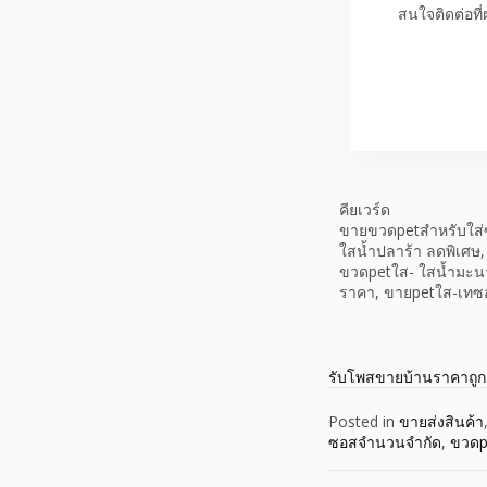
สนใจติดต่อที
คียเวร์ด
ขายขวดpetสำหรับใส่
ใสน้ำปลาร้า ลดพิเศษ,
ขวดpetใส- ใสน้ำมะนา
ราคา, ขายpetใส-เทซอ
รับโพสขายบ้านราคาถูก
Posted in
ขายส่งสินค้า
ซอสจำนวนจำกัด
,
ขวดp