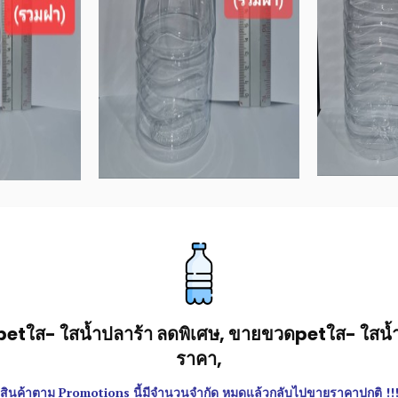
tใส- ใสน้ำปลาร้า ลดพิเศษ, ขายขวดpetใส- ใสน้ำจิ้
ราคา,
สินค้าตาม Promotions นี้มีจำนวนจำกัด หมดแล้วกลับไปขายราคาปกติ !!