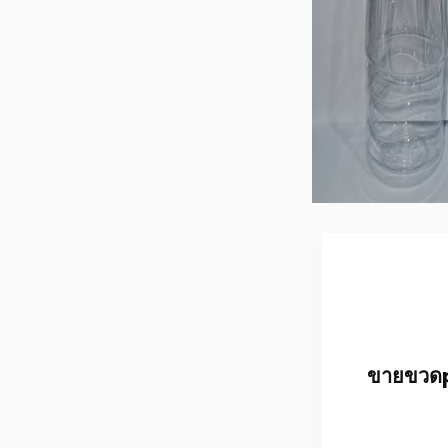
ขายขวดpe