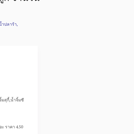
้ำปลาร้า,
ุกี้,น้ำจิ้มซี
อะ ราคา 4.50