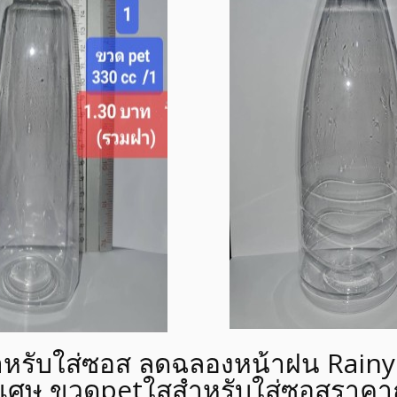
หรับใส่ซอส ลดฉลองหน้าฝน Rainy 
พิเศษ ขวดpetใสสำหรับใส่ซอสราคา