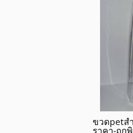
ขวดpetสำ
ราคา-ถูก