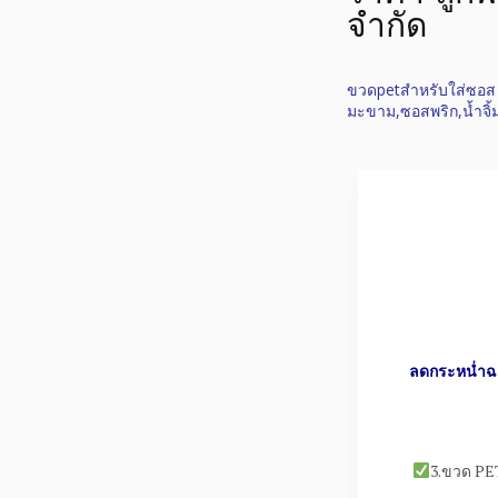
จำกัด
ขวดpetสำหรับใส่ซอส 
มะขาม,ซอสพริก,น้ำจิ้มสุก
ลดกระหน่ำฉล
3.ขวด PET