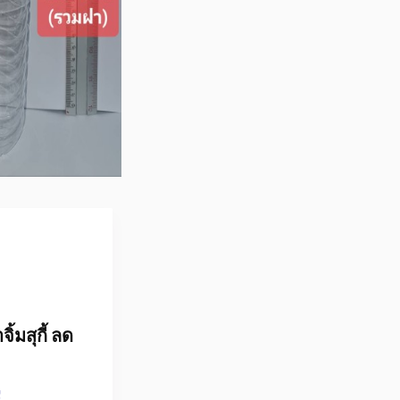
มสุกี้ ลด
!