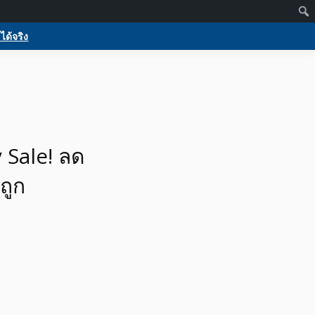
Members
Activate
Log in
Register
 บริการ
กกูเกิล ฟรีประกาศขายบ้าน
ได้จริง
ร
Sale! ลด
ถูก