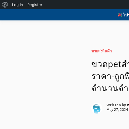
Log In
Register
H
รับโพสต์เว็บบอร์ด ติดAI ตลาดซื้อขาย ฟรีประกาศ ติดgoo
รับโพสต์เว็บ ติดAI 
โปร
ที่ดิน อสังหา ของมือ
ขายส่งสินค้า
ขวดpetสำ
ราคา-ถูก
จำนวนจำ
Written by
May 27, 2024