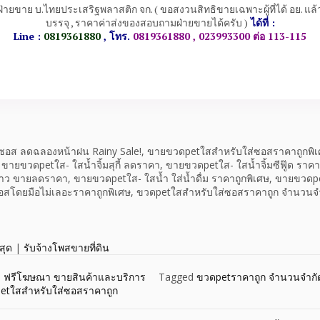
่ฝ่ายขาย บ.ไทยประเสริฐพลาสติก จก. ( ขอสงวนสิทธิขายเฉพาะผู้ที่ได้ อย. แล
บรรจุ , ราคาค่าส่งของสอบถามฝ่ายขายได้ครับ )
ได้ที่ :
Line :
0819361880
, โทร.
0819361880 , 023993300 ต่อ 113-115
ซอส ลดฉลองหน้าฝน Rainy Sale!, ขายขวดpetใสสำหรับใส่ซอสราคาถูกพิ
 ขายขวดpetใส- ใสน้ำจิ้มสุกี้ ลดราคา, ขายขวดpetใส- ใสน้ำจิ้มซีฟู๊ด ราค
ว ขายลดราคา, ขายขวดpetใส- ใสน้ำ ใส่น้ำดื่ม ราคาถูกพิเศษ, ขายขวดp
สโดยมือไม่เลอะราคาถูกพิเศษ, ขวดpetใสสำหรับใส่ซอสราคาถูก จำนวนจำ
สุด
|
รับจ้างโพสขายที่ดิน
,
ฟรีโฆษณา ขายสินค้าและบริการ
Tagged
ขวดpetราคาถูก จำนวนจำกั
etใสสำหรับใส่ซอสราคาถูก