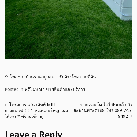
รับโพสขายบ้านราคาถูกสุด
|
รับจ้างโพสขายที่ดิน
Posted in
ฟรีโฆษณา ขายสินค้าและบริการ
Post
โครงการ เสนาคิทท์ MRT –
ขายคอนโด ไอวี่ ปิ่นเกล้า วิว
สะพานพระราม8 โทร 089-745-
บางแค เฟส 2 1 ห้องนอนใหญ่ แต่ง
navigation
9492
ให้ครบ* พร้อมเข้าอยู่
Leave a Reply