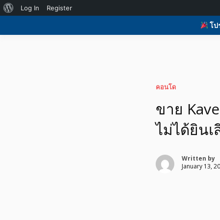
Skip
About
Log In
Register
to
H
รับโพสต์เว็บบอร์ด ติดAI ตลาดซื้อขาย ฟรีประกาศ ติดgoo
รับโพสต์เว็บ ติดAI 
content
WordPress
โปร
ที่ดิน อสังหา ของมือ
คอนโด
ขาย Kave 
ไม่ได้ยิน
Written by
January 13, 2