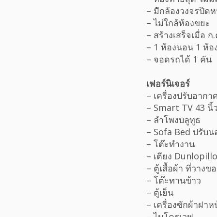
– มีกล้องวงจรปิดห
– ไม่ใกล้ห้องขยะ
– สร้างเสร็จเมื่อ ก
– 1 ห้องนอน 1 ห้อ
– จอดรถได้ 1 คัน
เฟอร์นิเจอร์
– เครื่องปรับอากาศ
– Smart TV 43 นิ้ว
– ลำโพงบลูทูธ
– Sofa Bed ปรับน
– โต๊ะทำงาน
– เตียง Dunlopill
– ตู้เสื้อผ้า ที่วาง
– โต๊ะทานข้าว
– ตู้เย็น
– เครื่องซักผ้าฝาห
– ไมโครเวฟ