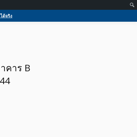
Members
Activate
Log in
Register
 บริการ
กกูเกิล ฟรีประกาศขายบ้าน
ได้จริง
ร
อาคาร B
044