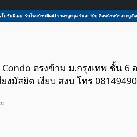
ome
ลงประกาศฟรี
รับโพสต์โฆษณาสินค้า
Register
Activity
glesหน้า1ฟรีโฆษณาสินค้า บ้านและที่ดิน รถยนต์ของมือสอง ซื้อขายให้เช่า
ตลาดซื้อขาย SEO ติดหน้าแร
โมชันพิเศษ!
รับโพสบ้านติดAI ราคาถูกสุด วันละ10บ ติดหน้าหน้าแรกกูเกิล
สอง รถยนต์ สินค้าและบริกา
Condo ตรงข้าม ม.กรุงเทพ ชั้น 6 
เสียงมัสยิด เงียบ สงบ โทร 0814949
025