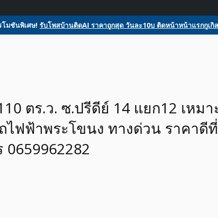
ome
ลงประกาศฟรี
รับโพสต์โฆษณาสินค้า
Register
Activity
glesหน้า1ฟรีโฆษณาสินค้า บ้านและที่ดิน รถยนต์ของมือสอง ซื้อขายให้เช่า
ตลาดซื้อขาย SEO ติดหน้าแร
โมชันพิเศษ!
รับโพสบ้านติดAI ราคาถูกสุด วันละ10บ ติดหน้าหน้าแรกกูเกิล
สอง รถยนต์ สินค้าและบริกา
 110 ตร.ว. ซ.ปรีดีย์ 14 แยก12 เหมา
ถไฟฟ้าพระโขนง ทางด่วน ราคาดีที่
ทร 0659962282