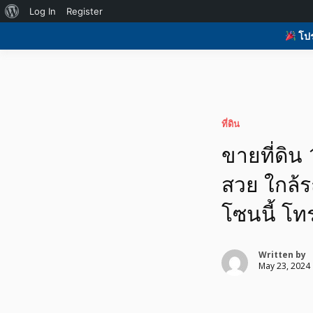
Skip
About
Log In
Register
to
H
รับโพสต์เว็บบอร์ด ติดAI ตลาดซื้อขาย ฟรีประกาศ ติดgoo
รับโพสต์เว็บ ติดAI 
content
WordPress
โปร
ที่ดิน อสังหา ของมือ
ที่ดิน
ขายที่ดิน
สวย ใกล้ร
โซนนี้ โ
Written by
May 23, 2024