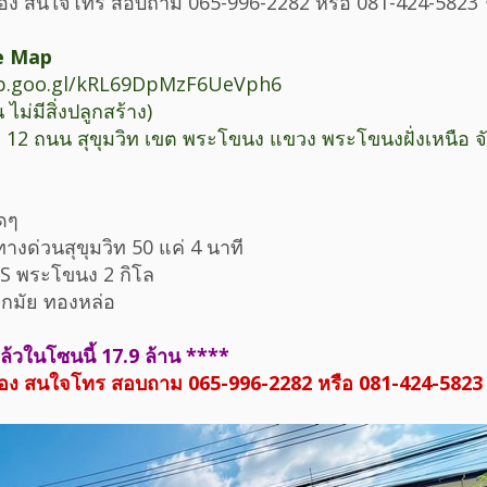
เอง สนใจโทร สอบถาม 065-996-2282 หรือ 081-424-5823
e Map
pp.goo.gl/kRL69DpMzF6UeVph6
น ไม่มีสิ่งปลูกสร้าง)
ก 12 ถนน สุขุมวิท เขต พระโขนง แขวง พระโขนงฝั่งเหนือ จั
ดๆ
ทางด่วนสุขุมวิท 50 แค่ 4 นาที
TS พระโขนง 2 กิโล
อกมัย ทองหล่อ
แล้วในโซนนี้ 17.9 ล้าน ****
เอง สนใจโทร สอบถาม 065-996-2282 หรือ 081-424-5823