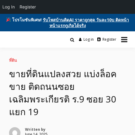
Log In
Register
โปรโมชันพิเศษ!
รับโพสบ้านติดAI ราคาถูกสุด วันละ10บ ติดหน้า
หน้าแรกกูเกิลได้จริง
Skip
to
Log in
Register
รับโพสต์เว็บบอร์ด ติดAI ตลาดซื้อขาย ฟรีประกาศ ติดgooglesหน้า1ฟรี
content
รับโพสต์เว็บ ติดAI ตลาดซื้อขาย SEO ติด
โฆษณาสินค้า บ้านและที่ดิน รถยนต์ของมือสอง ซื้อขายให้เช่า บริการ
หน้าแรกกูเกิล ฟรีประกาศขายบ้านที่ดิน
ที่ดิน
ขายที่ดินแปลงสวย แบ่งล็อค
อสังหา ของมือสอง รถยนต์ สินค้าและ
ขาย ติดถนนซอย
บริการ
เฉลิมพระเกียรติ ร.9 ซอย 30
แยก 19
Written by
June 14, 2025