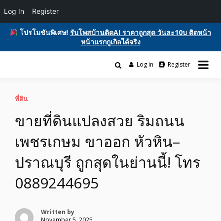
Log In
Register
โปรโมชันพิเศษ!
รับโพสบ้านติดAI ราคาถูกสุด วันละ10บ ติดหน้า
หน้าแรกกูเกิลได้จริง
Skip
to
Log in
Register
รับโพสต์เว็บบอร์ด ติดAI ตลาดซื้อขาย ฟรีประกาศ ติดgooglesหน้า1ฟรี
content
รับโพสต์เว็บ ติดAI ตลาดซื้อขาย SEO ติด
โฆษณาสินค้า บ้านและที่ดิน รถยนต์ของมือสอง ซื้อขายให้เช่า บริการ
หน้าแรกกูเกิล ฟรีประกาศขายบ้านที่ดิน
ที่ดิน
ขายที่ดินแปลงสวย ริมถนน
อสังหา ของมือสอง รถยนต์ สินค้าและ
เพชรเกษม ขาออก หัวหิน–
บริการ
ปราณบุรี ถูกสุดในย่านนี้! โทร
0889244695
Written by
November 5, 2025