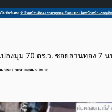
ome
ลงประกาศฟรี
รับโพสต์โฆษณาสินค้า
Register
Activity
glesหน้า1ฟรีโฆษณาสินค้า บ้านและที่ดิน รถยนต์ของมือสอง ซื้อขายให้เช่า
ตลาดซื้อขาย SEO ติดหน้าแร
โมชันพิเศษ!
รับโพสบ้านติดAI ราคาถูกสุด วันละ10บ ติดหน้าหน้าแรกกูเกิล
สอง รถยนต์ สินค้าและบริกา
แปลงมุม 70 ตร.ว. ซอยลานทอง 7 นน
FINDING HOUSE FINDING HOUSE