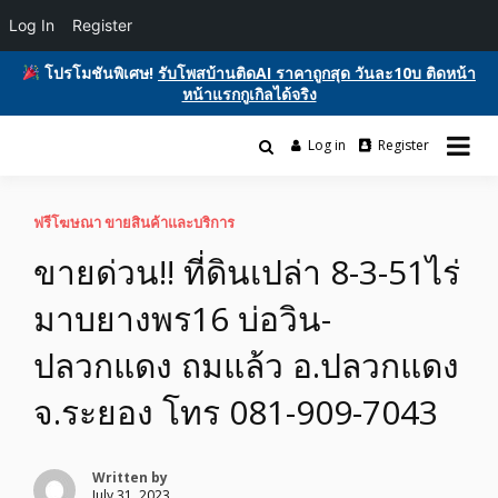
Log In
Register
โปรโมชันพิเศษ!
รับโพสบ้านติดAI ราคาถูกสุด วันละ10บ ติดหน้า
หน้าแรกกูเกิลได้จริง
Skip
to
Log in
Register
รับโพสต์เว็บบอร์ด ติดAI ตลาดซื้อขาย ฟรีประกาศ ติดgooglesหน้า1ฟรี
content
รับโพสต์เว็บ ติดAI ตลาดซื้อขาย SEO ติด
โฆษณาสินค้า บ้านและที่ดิน รถยนต์ของมือสอง ซื้อขายให้เช่า บริการ
หน้าแรกกูเกิล ฟรีประกาศขายบ้านที่ดิน
ฟรีโฆษณา ขายสินค้าและบริการ
ขายด่วน!! ที่ดินเปล่า 8-3-51ไร่
อสังหา ของมือสอง รถยนต์ สินค้าและ
มาบยางพร16 บ่อวิน-
บริการ
ปลวกแดง ถมแล้ว อ.ปลวกแดง
จ.ระยอง โทร 081-909-7043
Written by
July 31, 2023